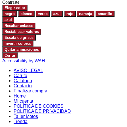
Contraste
Elegir color
negro
blanco
verde
azul
rojo
naranja
amarillo
azul
Resaltar enlaces
Restablecer valores
Escala de grises
Invertir colores
Quitar animaciones
Cerrar
Accessibility by WAH
AVISO LEGAL
Carrito
Catálogo
Contacto
Finalizar compra
Home
Mi cuenta
POLÍTICA DE COOKIES
POLÍTICA DE PRIVACIDAD
Taller Motos
Tienda